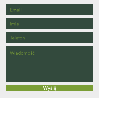
Wyślij
NIP:
4660426782
REGON:
385528464
87-600 Lipno