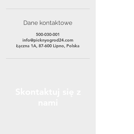
Dane kontaktowe
500-030-001
info@pieknyogrod24.com
Łączna 1A, 87-600 Lipno, Polska
Skontaktuj się z
nami
Zadzwoń lub napisz
500-030-001
pieknyogrod2@gmail.com