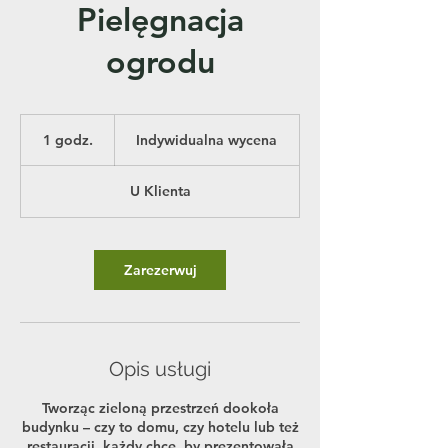
Pielęgnacja
ogrodu
Indywidualna
wycena
1 godz.
1
Indywidualna wycena
g
o
U Klienta
d
z
Zarezerwuj
Opis usługi
Tworząc zieloną przestrzeń dookoła
budynku – czy to domu, czy hotelu lub też
restauracji, każdy chce, by prezentowała