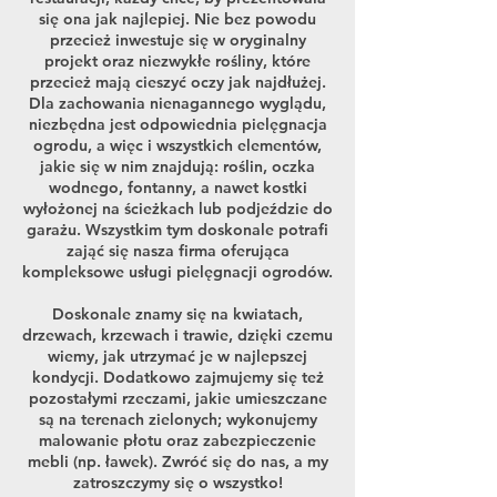
się ona jak najlepiej. Nie bez powodu
przecież inwestuje się w oryginalny
projekt oraz niezwykłe rośliny, które
przecież mają cieszyć oczy jak najdłużej.
Dla zachowania nienagannego wyglądu,
niezbędna jest odpowiednia pielęgnacja
ogrodu, a więc i wszystkich elementów,
jakie się w nim znajdują: roślin, oczka
wodnego, fontanny, a nawet kostki
wyłożonej na ścieżkach lub podjeździe do
garażu. Wszystkim tym doskonale potrafi
zająć się nasza firma oferująca
kompleksowe usługi pielęgnacji ogrodów.
Doskonale znamy się na kwiatach,
drzewach, krzewach i trawie, dzięki czemu
wiemy, jak utrzymać je w najlepszej
kondycji. Dodatkowo zajmujemy się też
pozostałymi rzeczami, jakie umieszczane
są na terenach zielonych; wykonujemy
malowanie płotu oraz zabezpieczenie
mebli (np. ławek). Zwróć się do nas, a my
zatroszczymy się o wszystko!