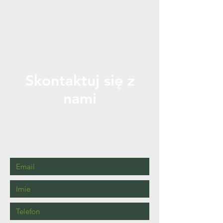
Skontaktuj się z
nami
Zadzwoń lub napisz
500-030-001
pieknyogrod2@gmail.com