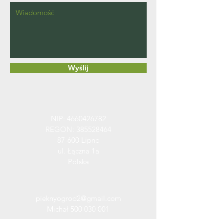
Wyślij
NIP:
4660426782
REGON:
385528464
87-600 Lipno
ul. Łączna 1a
Polska
pieknyogrod2@gmail.com
Michał
500 030 001